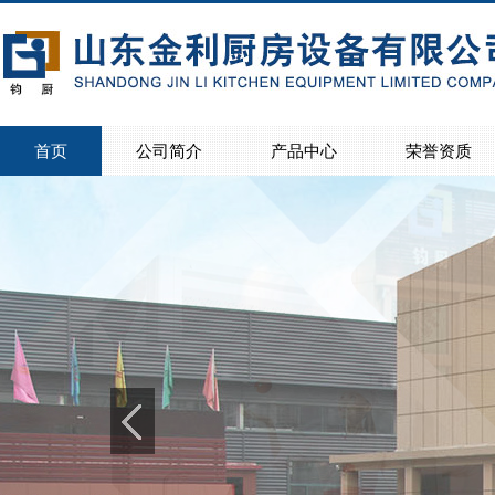
首页
公司简介
产品中心
荣誉资质
>
>
公司简介
联系我们
>
>
>
>
>
>
>
>
>
>
>
>
>
>
>
>
商用灶具
电磁灶
蒸饭柜
西餐设备系列
宴会保温车
保温售饭台
存储调理系列
地沟盖板
商用洗碗机系列
热风循环消毒柜
餐桌椅
油烟净化设备
制冷设备
不锈钢楼梯扶手
家用橱柜
学生床、食品机械