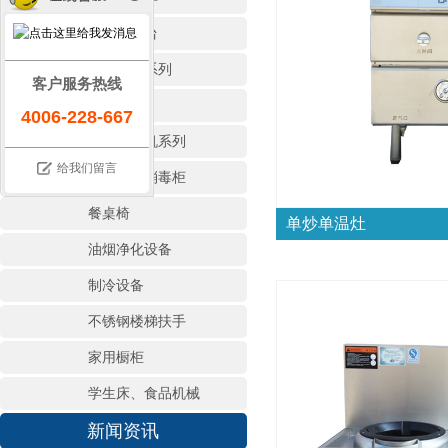
保温售饭台
存储调理系列
客户服务热线
地沟盖板
4006-228-667
商用洗碗机系列
给我们留言
热风循环消毒柜
餐桌椅
单炒单温灶
油烟净化设备
制冷设备
不锈钢楼梯扶手
家用橱柜
学生床、食品机械
新闻资讯