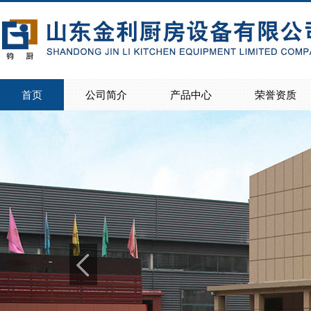
首页
公司简介
产品中心
荣誉资质
>
>
公司简介
联系我们
>
>
>
>
>
>
>
>
>
>
>
>
>
>
>
>
商用灶具
电磁灶
蒸饭柜
西餐设备系列
宴会保温车
保温售饭台
存储调理系列
地沟盖板
商用洗碗机系列
热风循环消毒柜
餐桌椅
油烟净化设备
制冷设备
不锈钢楼梯扶手
家用橱柜
学生床、食品机械