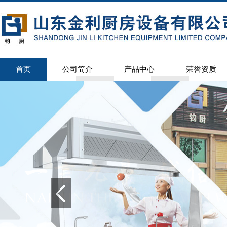
首页
公司简介
产品中心
荣誉资质
>
>
公司简介
联系我们
>
>
>
>
>
>
>
>
>
>
>
>
商用灶具
电磁灶
蒸饭柜
西餐设备系列
宴会保温车
保温售饭台
存储调理系列
餐桌椅
制冷设备
不锈钢楼梯扶手
家用橱柜
学生床、食品机械