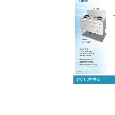
炒灶03中餐灶