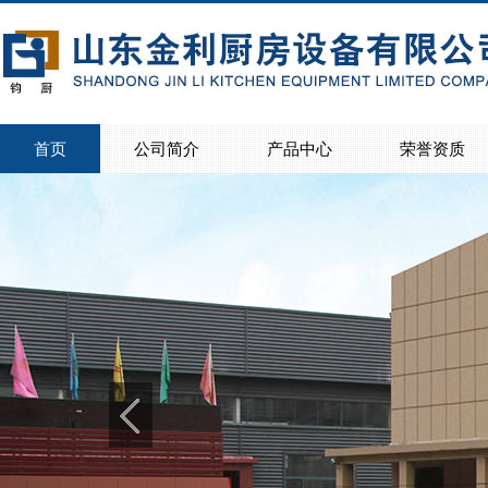
首页
公司简介
产品中心
荣誉资质
>
>
公司简介
联系我们
>
>
>
>
>
>
>
>
>
>
>
>
>
>
>
>
商用灶具
电磁灶
蒸饭柜
西餐设备系列
宴会保温车
保温售饭台
存储调理系列
地沟盖板
商用洗碗机系列
热风循环消毒柜
餐桌椅
油烟净化设备
制冷设备
不锈钢楼梯扶手
家用橱柜
学生床、食品机械