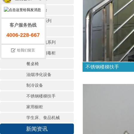
保温售饭台
存储调理系列
客户服务热线
地沟盖板
4006-228-667
商用洗碗机系列
给我们留言
热风循环消毒柜
餐桌椅
不锈钢楼梯扶手
油烟净化设备
制冷设备
不锈钢楼梯扶手
家用橱柜
学生床、食品机械
新闻资讯